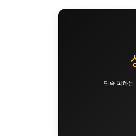
콘
텐
츠
로
건
너
뛰
기
단속 피하는 