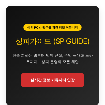
콘
텐
츠
로
건
성인 PC방 업주를 위한 리얼 커뮤니티
너
뛰
성피가이드 (SP GUIDE)
기
단속 피하는 법부터 먹튀 근절, 수익 극대화 노하
우까지 - 성피 운영의 모든 해답
실시간 정보 커뮤니티 입장