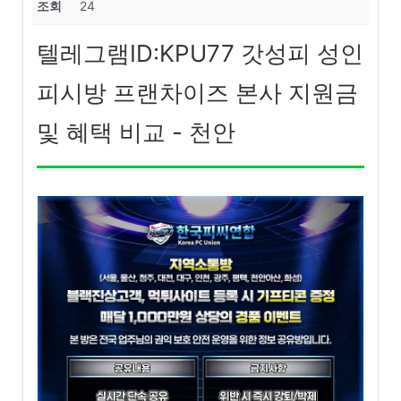
조회
24
텔레그램ID:KPU77 갓성피 성인
피시방 프랜차이즈 본사 지원금
및 혜택 비교 - 천안