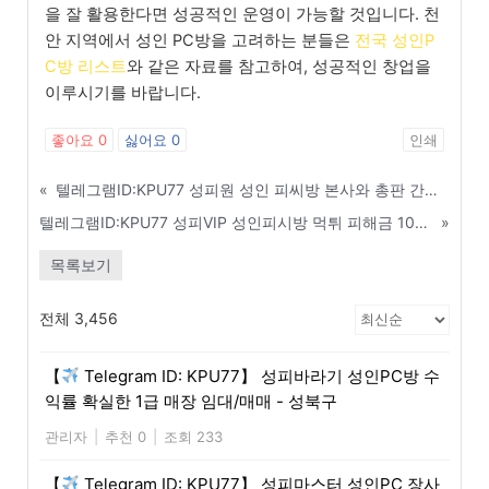
을 잘 활용한다면 성공적인 운영이 가능할 것입니다. 천
안 지역에서 성인 PC방을 고려하는 분들은
전국 성인P
C방 리스트
와 같은 자료를 참고하여, 성공적인 창업을
이루시기를 바랍니다.
좋아요
0
싫어요
0
인쇄
«
텔레그램ID:KPU77 성피원 성인 피씨방 본사와 총판 간의 상생 및 윈윈 전략 - 광명
텔레그램ID:KPU77 성피VIP 성인피시방 먹튀 피해금 100% 회수하는 방법 - 대구
»
목록보기
전체 3,456
【
Telegram ID: KPU77】 성피바라기 성인PC방 수
익률 확실한 1급 매장 임대/매매 - 성북구
관리자
|
추천 0
|
조회 233
【
Telegram ID: KPU77】 성피마스터 성인PC 장사