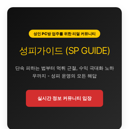
콘
텐
츠
로
건
성인 PC방 업주를 위한 리얼 커뮤니티
너
뛰
성피가이드 (SP GUIDE)
기
단속 피하는 법부터 먹튀 근절, 수익 극대화 노하
우까지 - 성피 운영의 모든 해답
실시간 정보 커뮤니티 입장