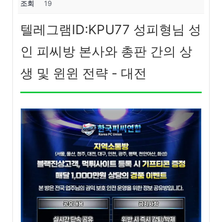
조회
19
텔레그램ID:KPU77 성피형님 성
인 피씨방 본사와 총판 간의 상
생 및 윈윈 전략 - 대전