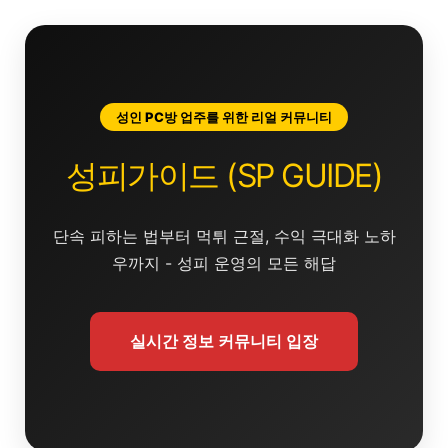
콘
텐
츠
로
건
성인 PC방 업주를 위한 리얼 커뮤니티
너
뛰
성피가이드 (SP GUIDE)
기
단속 피하는 법부터 먹튀 근절, 수익 극대화 노하
우까지 - 성피 운영의 모든 해답
실시간 정보 커뮤니티 입장