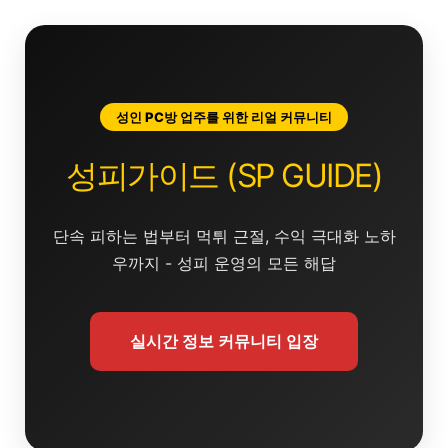
콘
텐
츠
로
건
성인 PC방 업주를 위한 리얼 커뮤니티
너
뛰
성피가이드 (SP GUIDE)
기
단속 피하는 법부터 먹튀 근절, 수익 극대화 노하
우까지 - 성피 운영의 모든 해답
실시간 정보 커뮤니티 입장