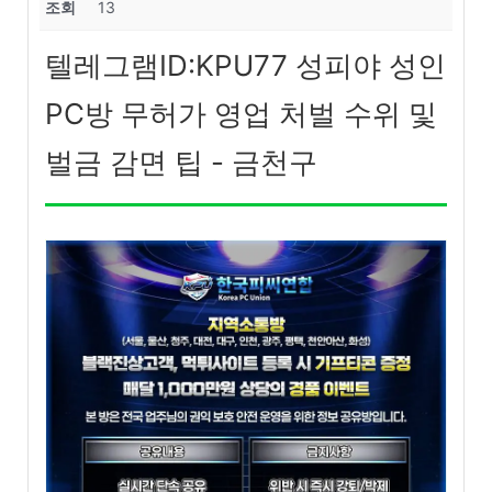
조회
13
텔레그램ID:KPU77 성피야 성인
PC방 무허가 영업 처벌 수위 및
벌금 감면 팁 - 금천구