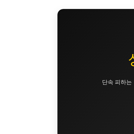
콘
텐
츠
로
건
너
뛰
기
단속 피하는 