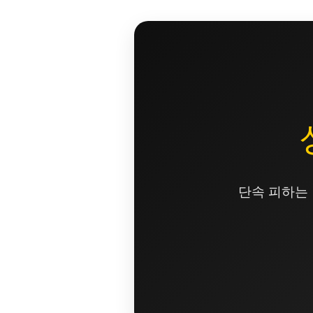
콘
텐
츠
로
건
너
뛰
기
단속 피하는 