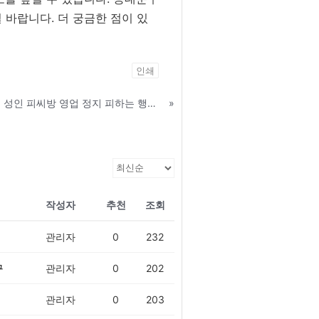
 바랍니다. 더 궁금한 점이 있
인쇄
텔레그램ID:KPU77 성피지도 성인 피씨방 영업 정지 피하는 행정 처분 대응 가이드 - 노원구
»
작성자
추천
조회
관리자
0
232
구
관리자
0
202
관리자
0
203