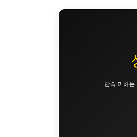
콘
텐
츠
로
건
너
뛰
기
단속 피하는 