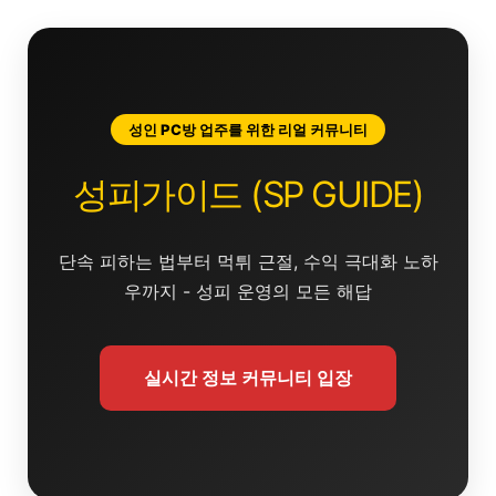
콘
텐
츠
로
건
성인 PC방 업주를 위한 리얼 커뮤니티
너
뛰
성피가이드 (SP GUIDE)
기
단속 피하는 법부터 먹튀 근절, 수익 극대화 노하
우까지 - 성피 운영의 모든 해답
실시간 정보 커뮤니티 입장