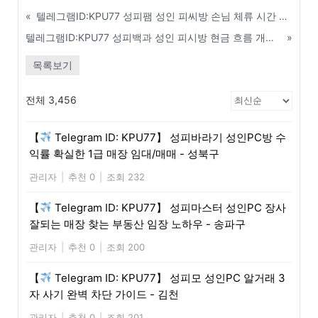
«
텔레그램ID:KPU77 성피팸 성인 피씨방 손님 체류 시간 늘리는 매장 환경 조성 팁 - 양산
텔레그램ID:KPU77 성피백과 성인 피시방 현금 흐름 개선하고 순수익 극대화하는 법 - 포항
»
목록보기
전체 3,456
【
Telegram ID: KPU77】 성피바라기 성인PC방 수
익률 확실한 1급 매장 임대/매매 - 성북구
관리자
|
추천 0
|
조회 232
【
Telegram ID: KPU77】 성피마스터 성인PC 장사
잘되는 매장 찾는 부동산 임장 노하우 - 송파구
관리자
|
추천 0
|
조회 200
【
Telegram ID: KPU77】 성피모 성인PC 알거래 3
자 사기 완벽 차단 가이드 - 김천
관리자
|
추천 0
|
조회 201