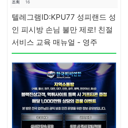
조회
16
텔레그램ID:KPU77 성피랜드 성
인 피시방 손님 불만 제로! 친절
서비스 교육 매뉴얼 - 영주