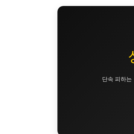
콘
텐
츠
로
건
너
뛰
기
단속 피하는 