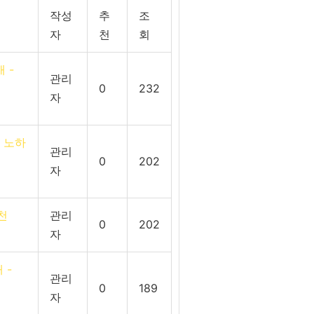
작성
추
조
자
천
회
 -
관리
0
232
자
장 노하
관리
0
202
자
김천
관리
0
202
자
 -
관리
0
189
자