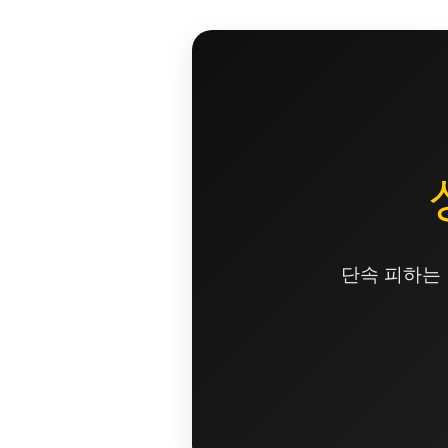
콘
텐
츠
로
건
너
뛰
기
단속 피하는 