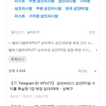
리스트
주변 성인피시방
성인피시방
가까운
성인피시방
주변 성인피시방
전국 성인PC방
리스트
가까운 성인피시방
좋아요
0
싫어요
0
인쇄
«
텔레그램ID:KPU77 성피맥스 성인피씨방 매장 인수 시 반드시 확인해야 할 체크리스트 - 정읍
텔레그램ID:KPU77 성피러쉬 성인PC방 경쟁 매장 이기는 차별화된 영업 전략 - 중구
»
목록보기
전체 3,456
【
Telegram ID: KPU77】 성피바라기 성인PC방 수
익률 확실한 1급 매장 임대/매매 - 성북구
관리자
|
추천 0
|
조회 232