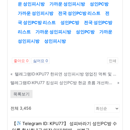
운 성인피시방
가까운 성인피시방
성인PC방
가까운 성인피시방
전국 성인PC방 리스트
전
국 성인PC방 리스트
성인PC방
전국 성인PC방
리스트
가까운 성인피시방
성인PC방
가까운
성인피시방
성인피시방
좋아요
0
싫어요
0
인쇄
«
텔레그램ID:KPU77 한피연 성인피시방 영업진 먹튀 및 통협 장협박 완벽 대응법 - 상주
텔레그램ID:KPU77 킹성피 성인PC방 현금 흐름 개선하고 순수익 극대화하는 법 - 익산
»
목록보기
전체 3,456
【
Telegram ID: KPU77】 성피바라기 성인PC방 수