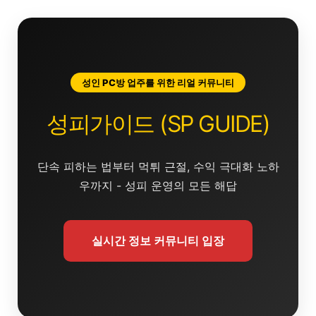
콘
텐
츠
로
건
성인 PC방 업주를 위한 리얼 커뮤니티
너
뛰
성피가이드 (SP GUIDE)
기
단속 피하는 법부터 먹튀 근절, 수익 극대화 노하
우까지 - 성피 운영의 모든 해답
실시간 정보 커뮤니티 입장