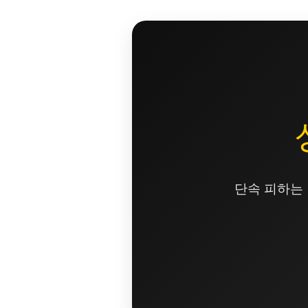
콘
텐
츠
로
건
너
뛰
기
단속 피하는 