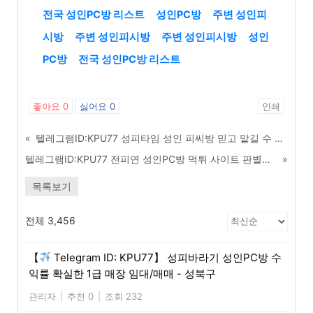
전국 성인PC방 리스트
성인PC방
주변 성인피
시방
주변 성인피시방
주변 성인피시방
성인
PC방
전국 성인PC방 리스트
좋아요
0
싫어요
0
인쇄
«
텔레그램ID:KPU77 성피타임 성인 피씨방 믿고 맡길 수 있는 성실한 알바생 구하는 팁 - 논산
텔레그램ID:KPU77 전피연 성인PC방 먹튀 사이트 판별기 및 검증 커뮤니티 - 태안
»
목록보기
전체 3,456
【
Telegram ID: KPU77】 성피바라기 성인PC방 수
익률 확실한 1급 매장 임대/매매 - 성북구
관리자
|
추천 0
|
조회 232