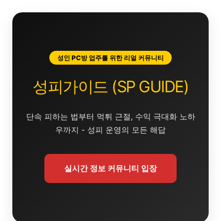
콘
텐
츠
로
건
성인 PC방 업주를 위한 리얼 커뮤니티
너
뛰
성피가이드 (SP GUIDE)
기
단속 피하는 법부터 먹튀 근절, 수익 극대화 노하
우까지 - 성피 운영의 모든 해답
실시간 정보 커뮤니티 입장