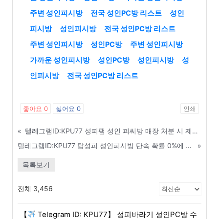
주변 성인피시방
전국 성인PC방 리스트
성인
피시방
성인피시방
전국 성인PC방 리스트
주변 성인피시방
성인PC방
주변 성인피시방
가까운 성인피시방
성인PC방
성인피시방
성
인피시방
전국 성인PC방 리스트
좋아요
0
싫어요
0
인쇄
«
텔레그램ID:KPU77 성피팸 성인 피씨방 매장 처분 시 제값 받고 빠르게 파는 법 - 세종
텔레그램ID:KPU77 탑성피 성인피시방 단속 확률 0%에 도전하는 매장 관리 비법 - 연천
»
목록보기
전체 3,456
【
Telegram ID: KPU77】 성피바라기 성인PC방 수