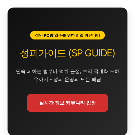
콘
텐
츠
로
건
성인 PC방 업주를 위한 리얼 커뮤니티
너
뛰
성피가이드 (SP GUIDE)
기
단속 피하는 법부터 먹튀 근절, 수익 극대화 노하
우까지 - 성피 운영의 모든 해답
실시간 정보 커뮤니티 입장