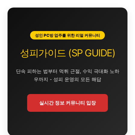
콘
텐
츠
로
건
성인 PC방 업주를 위한 리얼 커뮤니티
너
뛰
성피가이드 (SP GUIDE)
기
단속 피하는 법부터 먹튀 근절, 수익 극대화 노하
우까지 - 성피 운영의 모든 해답
실시간 정보 커뮤니티 입장