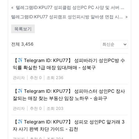
«
텔레그램ID:KPU77 성피클럽 성인PC PC 사양 및 서버 구축 최저가 견적 공유 - 연천
텔레그램ID:KPU77 성피캠프 성인피시방 알바생 면접 시 꼭 물어봐야 할 질문 리스트 - 춘천
»
목록보기
전체 3,456
【
Telegram ID: KPU77】 성피바라기 성인PC방 수
익률 확실한 1급 매장 임대/매매 - 성북구
관리자
|
추천 0
|
조회 236
【
Telegram ID: KPU77】 성피마스터 성인PC 장사
잘되는 매장 찾는 부동산 임장 노하우 - 송파구
관리자
|
추천 0
|
조회 203
【
Telegram ID: KPU77】 성피모 성인PC 알거래 3
자 사기 완벽 차단 가이드 - 김천
관리자
|
추천 0
|
조회 204