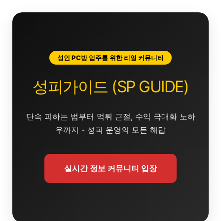
콘
텐
츠
로
건
성인 PC방 업주를 위한 리얼 커뮤니티
너
뛰
성피가이드 (SP GUIDE)
기
단속 피하는 법부터 먹튀 근절, 수익 극대화 노하
우까지 - 성피 운영의 모든 해답
실시간 정보 커뮤니티 입장