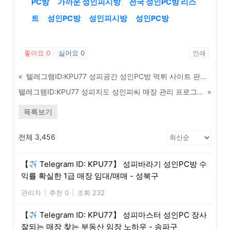
PC방
가까운 성인피시방
전국 성인PC방 리스
트
성인PC방
성인피시방
성인PC방
좋아요
0
싫어요
0
인쇄
«
텔레그램ID:KPU77 성피공간 성인PC방 먹튀 사이트 판별기 및 검증 커뮤니티 - 고양
텔레그램ID:KPU77 성피지도 성인피씨 매장 관리 프로그램 1위 업체 추천 및 비교 - 구로구
»
목록보기
전체 3,456
【
Telegram ID: KPU77】 성피바라기 성인PC방 수
익률 확실한 1급 매장 임대/매매 - 성북구
관리자
|
추천 0
|
조회 232
【
Telegram ID: KPU77】 성피마스터 성인PC 장사
잘되는 매장 찾는 부동산 임장 노하우 - 송파구