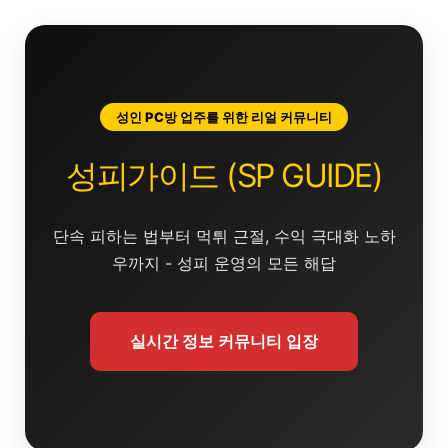
콘
텐
츠
로
건
성인 PC방 업주를 위한 리얼 커뮤니티
너
뛰
성피가이드 (SP GUIDE)
기
단속 피하는 법부터 먹튀 근절, 수익 극대화 노하
우까지 - 성피 운영의 모든 해답
실시간 정보 커뮤니티 입장