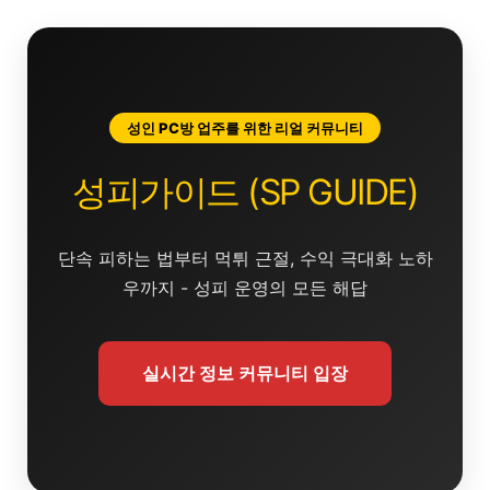
콘
텐
츠
로
건
성인 PC방 업주를 위한 리얼 커뮤니티
너
뛰
성피가이드 (SP GUIDE)
기
단속 피하는 법부터 먹튀 근절, 수익 극대화 노하
우까지 - 성피 운영의 모든 해답
실시간 정보 커뮤니티 입장