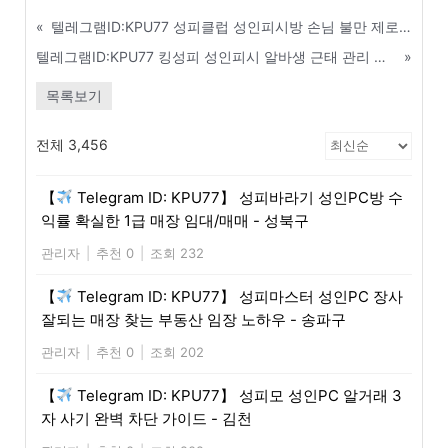
«
텔레그램ID:KPU77 성피클럽 성인피시방 손님 불만 제로! 친절 서비스 교육 매뉴얼 - 관악구
텔레그램ID:KPU77 킹성피 성인피시 알바생 근태 관리 및 퇴직금 관련 법률 지식 - 영주
»
목록보기
전체 3,456
【
Telegram ID: KPU77】 성피바라기 성인PC방 수
익률 확실한 1급 매장 임대/매매 - 성북구
관리자
|
추천 0
|
조회 232
【
Telegram ID: KPU77】 성피마스터 성인PC 장사
잘되는 매장 찾는 부동산 임장 노하우 - 송파구
관리자
|
추천 0
|
조회 202
【
Telegram ID: KPU77】 성피모 성인PC 알거래 3
자 사기 완벽 차단 가이드 - 김천