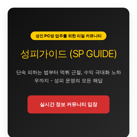
콘
텐
츠
로
건
성인 PC방 업주를 위한 리얼 커뮤니티
너
뛰
성피가이드 (SP GUIDE)
기
단속 피하는 법부터 먹튀 근절, 수익 극대화 노하
우까지 - 성피 운영의 모든 해답
실시간 정보 커뮤니티 입장