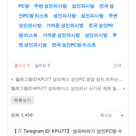
PC방
주변 성인피시방
성인피시방
전국 성
인PC방 리스트
성인피시방
성인피시방
주변
성인피시방
가까운 성인피시방
전국 성인PC
방 리스트
가까운 성인피시방
성인피시방
주
변 성인피시방
전국 성인PC방 리스트
좋아요
0
싫어요
0
인쇄
«
텔레그램ID:KPU77 성피맥스 성인PC 영업 정지 피하는 행정 처분 대응 가이드 - 전주
텔레그램ID:KPU77 성피에이스 성인피시 사기꾼 계좌 및 연락처 실시간 조회 - 관악구
»
목록보기
전체 3,456
【
Telegram ID: KPU77】 성피바라기 성인PC방 수