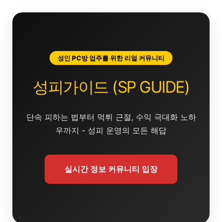
콘
텐
츠
로
건
성인 PC방 업주를 위한 리얼 커뮤니티
너
뛰
성피가이드 (SP GUIDE)
기
단속 피하는 법부터 먹튀 근절, 수익 극대화 노하
우까지 - 성피 운영의 모든 해답
실시간 정보 커뮤니티 입장