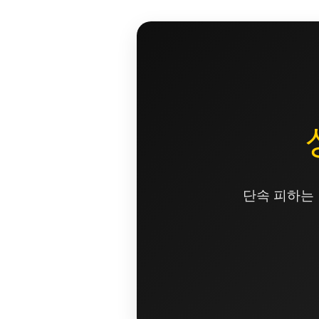
콘
텐
츠
로
건
너
뛰
기
단속 피하는 