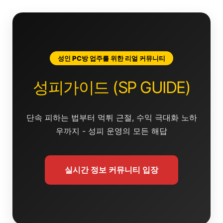
콘
텐
츠
로
건
성인 PC방 업주를 위한 리얼 커뮤니티
너
뛰
성피가이드 (SP GUIDE)
기
단속 피하는 법부터 먹튀 근절, 수익 극대화 노하
우까지 - 성피 운영의 모든 해답
실시간 정보 커뮤니티 입장