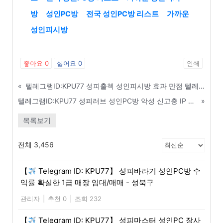
방
성인PC방
전국 성인PC방 리스트
가까운
성인피시방
좋아요
0
싫어요
0
인쇄
«
텔레그램ID:KPU77 성피출첵 성인피시방 효과 만점 텔레그램 및 문자 발송 홍보 팁 - 양평
텔레그램ID:KPU77 성피러브 성인PC방 악성 신고충 IP 및 신상 정보 공유방 - 밀양
»
목록보기
전체 3,456
【
Telegram ID: KPU77】 성피바라기 성인PC방 수
익률 확실한 1급 매장 임대/매매 - 성북구
관리자
|
추천 0
|
조회 232
【
Telegram ID: KPU77】 성피마스터 성인PC 장사