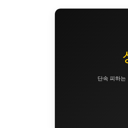
콘
텐
츠
로
건
너
뛰
기
단속 피하는 