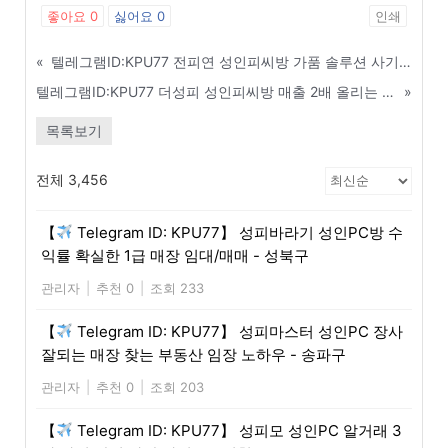
좋아요
0
싫어요
0
인쇄
«
텔레그램ID:KPU77 전피연 성인피씨방 가품 솔루션 사기 수법 및 예방 가이드 - 서초구
텔레그램ID:KPU77 더성피 성인피씨방 매출 2배 올리는 온라인 타겟 마케팅 비법 - 영주
»
목록보기
전체 3,456
【
Telegram ID: KPU77】 성피바라기 성인PC방 수
익률 확실한 1급 매장 임대/매매 - 성북구
관리자
|
추천 0
|
조회 233
【
Telegram ID: KPU77】 성피마스터 성인PC 장사
잘되는 매장 찾는 부동산 임장 노하우 - 송파구
관리자
|
추천 0
|
조회 203
【
Telegram ID: KPU77】 성피모 성인PC 알거래 3