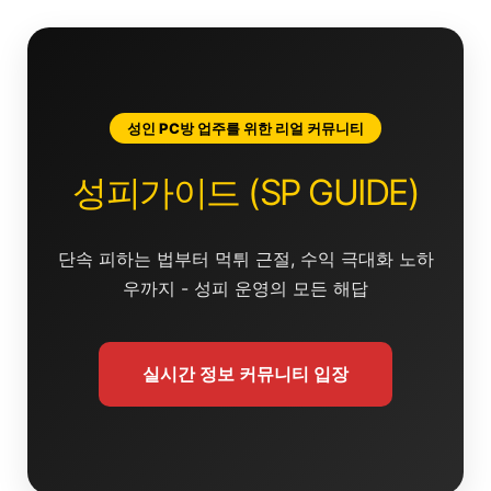
콘
텐
츠
로
건
성인 PC방 업주를 위한 리얼 커뮤니티
너
뛰
성피가이드 (SP GUIDE)
기
단속 피하는 법부터 먹튀 근절, 수익 극대화 노하
우까지 - 성피 운영의 모든 해답
실시간 정보 커뮤니티 입장