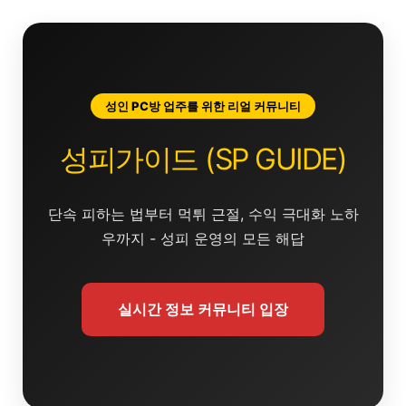
콘
텐
츠
로
건
성인 PC방 업주를 위한 리얼 커뮤니티
너
뛰
성피가이드 (SP GUIDE)
기
단속 피하는 법부터 먹튀 근절, 수익 극대화 노하
우까지 - 성피 운영의 모든 해답
실시간 정보 커뮤니티 입장