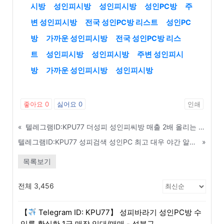
시방
성인피시방
성인피시방
성인PC방
주
변 성인피시방
전국 성인PC방 리스트
성인PC
방
가까운 성인피시방
전국 성인PC방 리스
트
성인피시방
성인피시방
주변 성인피시
방
가까운 성인피시방
성인피시방
좋아요
0
싫어요
0
인쇄
«
텔레그램ID:KPU77 더성피 성인피씨방 매출 2배 올리는 온라인 타겟 마케팅 비법 - 영주
텔레그램ID:KPU77 성피검색 성인PC 최고 대우 야간 알바 및 매니저 급구 - 전주
»
목록보기
전체 3,456
【
Telegram ID: KPU77】 성피바라기 성인PC방 수
익률 확실한 1급 매장 임대/매매 - 성북구