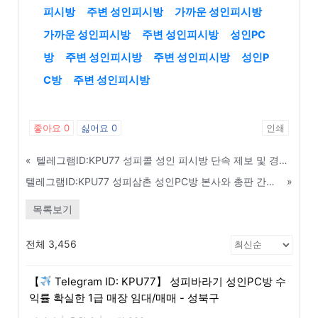
피시방
주변 성인피시방
가까운 성인피시방
가까운 성인피시방
주변 성인피시방
성인PC
방
주변 성인피시방
주변 성인피시방
성인P
C방
주변 성인피시방
좋아요
0
싫어요
0
인쇄
«
텔레그램ID:KPU77 성피콜 성인 피시방 단속 제보 및 경찰 출동 실시간 알리미 - 광명
텔레그램ID:KPU77 성피삼촌 성인PC방 본사와 총판 간의 상생 및 윈윈 전략 - 여수
»
목록보기
전체 3,456
【
Telegram ID: KPU77】 성피바라기 성인PC방 수
익률 확실한 1급 매장 임대/매매 - 성북구