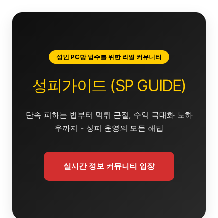
콘
텐
츠
로
건
성인 PC방 업주를 위한 리얼 커뮤니티
너
뛰
성피가이드 (SP GUIDE)
기
단속 피하는 법부터 먹튀 근절, 수익 극대화 노하
우까지 - 성피 운영의 모든 해답
실시간 정보 커뮤니티 입장