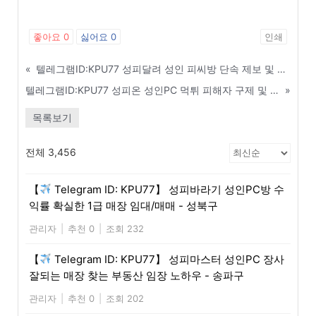
좋아요
0
싫어요
0
인쇄
«
텔레그램ID:KPU77 성피달려 성인 피씨방 단속 제보 및 경찰 출동 실시간 알리미 - 사천
텔레그램ID:KPU77 성피온 성인PC 먹튀 피해자 구제 및 소송 지원 센터 안내 - 서초구
»
목록보기
전체 3,456
【
Telegram ID: KPU77】 성피바라기 성인PC방 수
익률 확실한 1급 매장 임대/매매 - 성북구
관리자
|
추천 0
|
조회 232
【
Telegram ID: KPU77】 성피마스터 성인PC 장사
잘되는 매장 찾는 부동산 임장 노하우 - 송파구
관리자
|
추천 0
|
조회 202