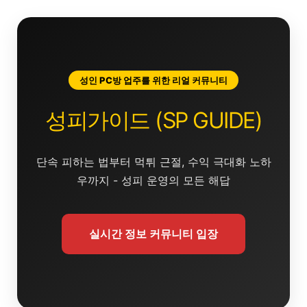
콘
텐
츠
로
건
성인 PC방 업주를 위한 리얼 커뮤니티
너
뛰
성피가이드 (SP GUIDE)
기
단속 피하는 법부터 먹튀 근절, 수익 극대화 노하
우까지 - 성피 운영의 모든 해답
실시간 정보 커뮤니티 입장