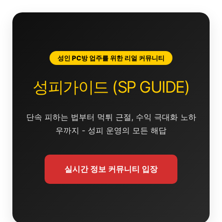
콘
텐
츠
로
건
성인 PC방 업주를 위한 리얼 커뮤니티
너
뛰
성피가이드 (SP GUIDE)
기
단속 피하는 법부터 먹튀 근절, 수익 극대화 노하
우까지 - 성피 운영의 모든 해답
실시간 정보 커뮤니티 입장