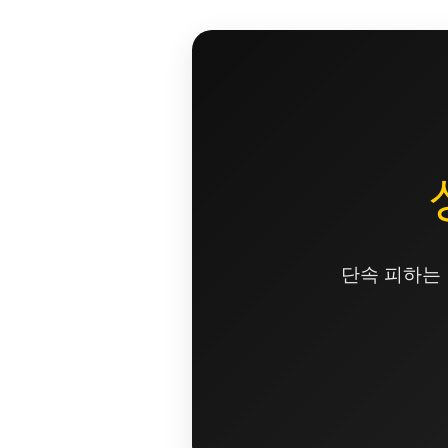
콘
텐
츠
로
건
너
뛰
기
단속 피하는 