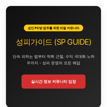
콘
텐
츠
로
건
성인 PC방 업주를 위한 리얼 커뮤니티
너
뛰
성피가이드 (SP GUIDE)
기
단속 피하는 법부터 먹튀 근절, 수익 극대화 노하
우까지 - 성피 운영의 모든 해답
실시간 정보 커뮤니티 입장