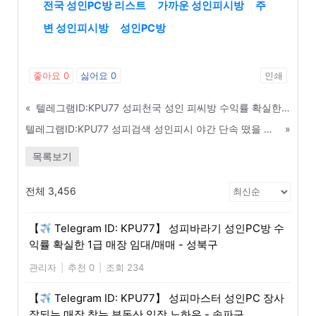
전국 성인PC방 리스트
가까운 성인피시방
주
변 성인피시방
성인PC방
좋아요
0
싫어요
0
인쇄
«
텔레그램ID:KPU77 성피천국 성인 피씨방 수익률 확실한 1급 매장 임대/매매 - 양천구
텔레그램ID:KPU77 성피검색 성인피시 야간 단속 떴을 때 즉각 대처 매뉴얼 - 대전
»
목록보기
전체 3,456
【
Telegram ID: KPU77】 성피바라기 성인PC방 수
익률 확실한 1급 매장 임대/매매 - 성북구
관리자
|
추천 0
|
조회 234
【
Telegram ID: KPU77】 성피마스터 성인PC 장사
잘되는 매장 찾는 부동산 임장 노하우 - 송파구