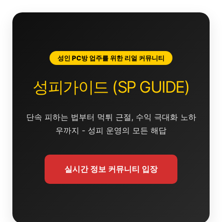
콘
텐
츠
로
건
성인 PC방 업주를 위한 리얼 커뮤니티
너
뛰
성피가이드 (SP GUIDE)
기
단속 피하는 법부터 먹튀 근절, 수익 극대화 노하
우까지 - 성피 운영의 모든 해답
실시간 정보 커뮤니티 입장