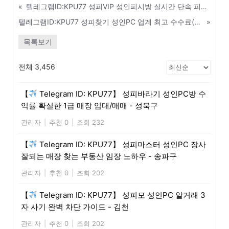
«
텔레그램ID:KPU77 성피VIP 성인피시방 실시간 단속 피하는 보안운영 꿀팁 - 김천
텔레그램ID:KPU77 성피찾기 성인PC 업계 최고 수수료(요율) 지급 총판 파트너 모집 - 충주
»
목록보기
전체 3,456
【
Telegram ID: KPU77】 성피바라기 성인PC방 수
익률 확실한 1급 매장 임대/매매 - 성북구
관리자
|
추천 0
|
조회 232
【
Telegram ID: KPU77】 성피마스터 성인PC 장사
잘되는 매장 찾는 부동산 임장 노하우 - 송파구
관리자
|
추천 0
|
조회 202
【
Telegram ID: KPU77】 성피모 성인PC 알거래 3
자 사기 완벽 차단 가이드 - 김천
관리자
|
추천 0
|
조회 202