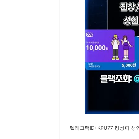
텔레그램ID: KPU77 킹성피 