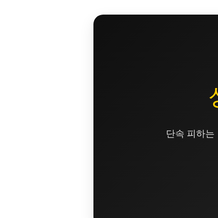
콘
텐
츠
로
건
너
뛰
기
단속 피하는 