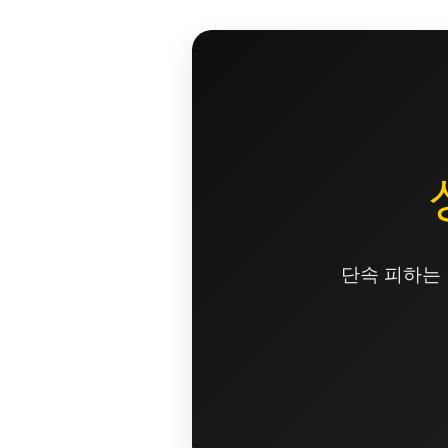
콘
텐
츠
로
건
너
뛰
기
단속 피하는 