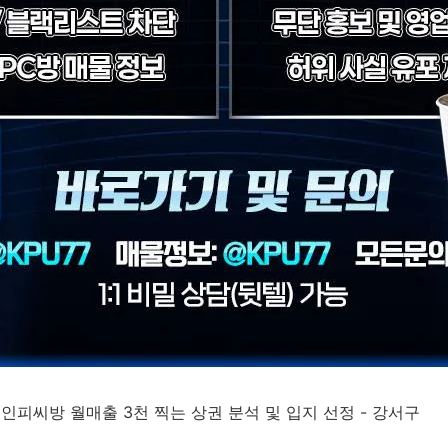
성인피씨방 월매출 3천 찍는 상권 분석 및 입지 선정 - 강서구