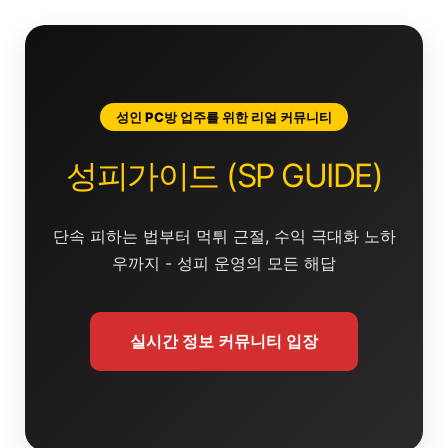
콘
텐
츠
로
건
성인 PC방 업주를 위한 리얼 커뮤니티
너
뛰
성피가이드 (SP GUIDE)
기
단속 피하는 법부터 먹튀 근절, 수익 극대화 노하
우까지 - 성피 운영의 모든 해답
실시간 정보 커뮤니티 입장