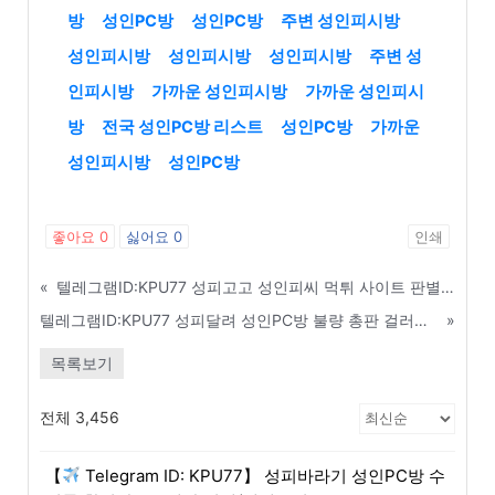
방
성인PC방
성인PC방
주변 성인피시방
성인피시방
성인피시방
성인피시방
주변 성
인피시방
가까운 성인피시방
가까운 성인피시
방
전국 성인PC방 리스트
성인PC방
가까운
성인피시방
성인PC방
좋아요
0
싫어요
0
인쇄
«
텔레그램ID:KPU77 성피고고 성인피씨 먹튀 사이트 판별기 및 검증 커뮤니티 - 금천구
텔레그램ID:KPU77 성피달려 성인PC방 불량 총판 걸러내는 3가지 핵심 기준 - 양산
»
목록보기
전체 3,456
【
Telegram ID: KPU77】 성피바라기 성인PC방 수