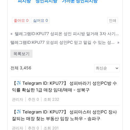
피시방
성인피시방
가까운 성인피시방
좋아요
0
싫어요
0
인쇄
«
텔레그램ID:KPU77 성피온 성인 피시방 알거래 3자 사기 완벽 차단 가이드 - 순천
텔레그램ID:KPU77 오성피 성인PC 믿고 맡길 수 있는 성실한 알바생 구하는 팁 - 군산
»
목록보기
전체 3,456
【
Telegram ID: KPU77】 성피바라기 성인PC방 수
익률 확실한 1급 매장 임대/매매 - 성북구
관리자
|
추천 0
|
조회 232
【
Telegram ID: KPU77】 성피마스터 성인PC 장사
잘되는 매장 찾는 부동산 임장 노하우 - 송파구
관리자
|
추천 0
|
조회 201