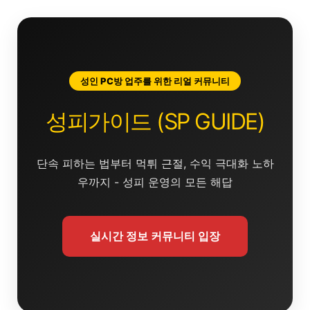
콘
텐
츠
로
건
성인 PC방 업주를 위한 리얼 커뮤니티
너
뛰
성피가이드 (SP GUIDE)
기
단속 피하는 법부터 먹튀 근절, 수익 극대화 노하
우까지 - 성피 운영의 모든 해답
실시간 정보 커뮤니티 입장