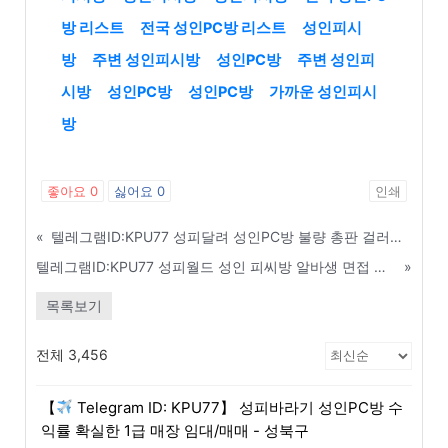
방 리스트
전국 성인PC방 리스트
성인피시
방
주변 성인피시방
성인PC방
주변 성인피
시방
성인PC방
성인PC방
가까운 성인피시
방
좋아요
0
싫어요
0
인쇄
«
텔레그램ID:KPU77 성피달려 성인PC방 불량 총판 걸러내는 3가지 핵심 기준 - 양산
텔레그램ID:KPU77 성피월드 성인 피씨방 알바생 면접 시 꼭 물어봐야 할 질문 리스트 - 평택
»
목록보기
전체 3,456
【
Telegram ID: KPU77】 성피바라기 성인PC방 수
익률 확실한 1급 매장 임대/매매 - 성북구