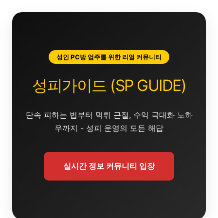
콘
텐
츠
로
건
성인 PC방 업주를 위한 리얼 커뮤니티
너
뛰
성피가이드 (SP GUIDE)
기
단속 피하는 법부터 먹튀 근절, 수익 극대화 노하
우까지 - 성피 운영의 모든 해답
실시간 정보 커뮤니티 입장