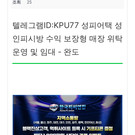
조회
25
텔레그램ID:KPU77 성피어택 성
인피시방 수익 보장형 매장 위탁
운영 및 임대 - 완도