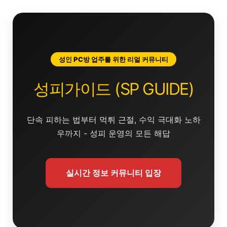
콘
텐
츠
로
건
성인 PC방 업주를 위한 리얼 커뮤니티
너
뛰
성피가이드 (SP GUIDE)
기
단속 피하는 법부터 먹튀 근절, 수익 극대화 노하
우까지 - 성피 운영의 모든 해답
실시간 정보 커뮤니티 입장