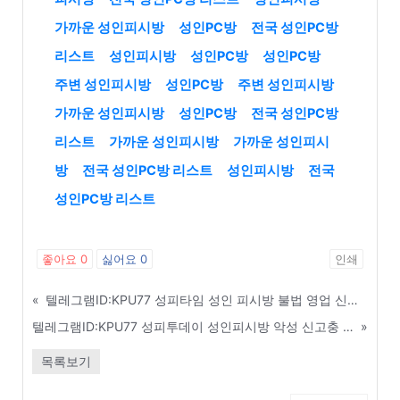
가까운 성인피시방
성인PC방
전국 성인PC방
리스트
성인피시방
성인PC방
성인PC방
주변 성인피시방
성인PC방
주변 성인피시방
가까운 성인피시방
성인PC방
전국 성인PC방
리스트
가까운 성인피시방
가까운 성인피시
방
전국 성인PC방 리스트
성인피시방
전국
성인PC방 리스트
좋아요
0
싫어요
0
인쇄
«
텔레그램ID:KPU77 성피타임 성인 피시방 불법 영업 신고 당했을 때 응급 조치사항 - 여수
텔레그램ID:KPU77 성피투데이 성인피시방 악성 신고충 IP 및 신상 정보 공유방 - 광명
»
목록보기