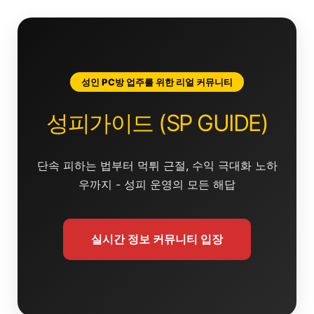
콘
텐
츠
로
건
성인 PC방 업주를 위한 리얼 커뮤니티
너
뛰
성피가이드 (SP GUIDE)
기
단속 피하는 법부터 먹튀 근절, 수익 극대화 노하
우까지 - 성피 운영의 모든 해답
실시간 정보 커뮤니티 입장