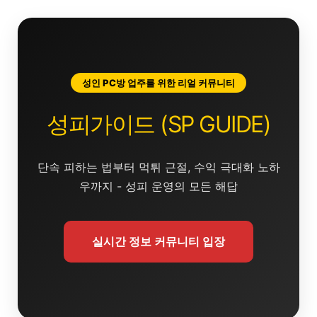
콘
텐
츠
로
건
성인 PC방 업주를 위한 리얼 커뮤니티
너
뛰
성피가이드 (SP GUIDE)
기
단속 피하는 법부터 먹튀 근절, 수익 극대화 노하
우까지 - 성피 운영의 모든 해답
실시간 정보 커뮤니티 입장