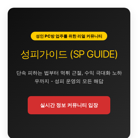
콘
텐
츠
로
건
성인 PC방 업주를 위한 리얼 커뮤니티
너
뛰
성피가이드 (SP GUIDE)
기
단속 피하는 법부터 먹튀 근절, 수익 극대화 노하
우까지 - 성피 운영의 모든 해답
실시간 정보 커뮤니티 입장