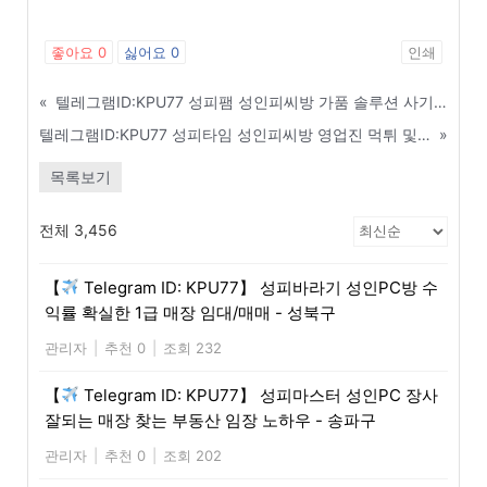
좋아요
0
싫어요
0
인쇄
«
텔레그램ID:KPU77 성피팸 성인피씨방 가품 솔루션 사기 수법 및 예방 가이드 - 화성
텔레그램ID:KPU77 성피타임 성인피씨방 영업진 먹튀 및 통협 장협박 완벽 대응법 - 태안
»
목록보기
전체 3,456
【
Telegram ID: KPU77】 성피바라기 성인PC방 수
익률 확실한 1급 매장 임대/매매 - 성북구
관리자
|
추천 0
|
조회 232
【
Telegram ID: KPU77】 성피마스터 성인PC 장사
잘되는 매장 찾는 부동산 임장 노하우 - 송파구
관리자
|
추천 0
|
조회 202