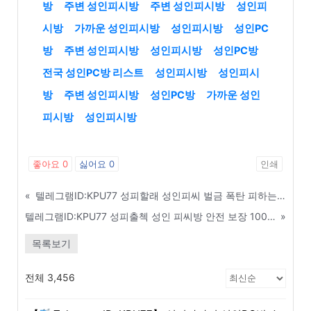
방
주변 성인피시방
주변 성인피시방
성인피
시방
가까운 성인피시방
성인피시방
성인PC
방
주변 성인피시방
성인피시방
성인PC방
전국 성인PC방 리스트
성인피시방
성인피시
방
주변 성인피시방
성인PC방
가까운 성인
피시방
성인피시방
좋아요
0
싫어요
0
인쇄
«
텔레그램ID:KPU77 성피할래 성인피씨 벌금 폭탄 피하는 합법적 운영 노하우 - 공주
텔레그램ID:KPU77 성피출첵 성인 피씨방 안전 보장 100% 알거래 중개소 리스트 - 순천
»
목록보기
전체 3,456