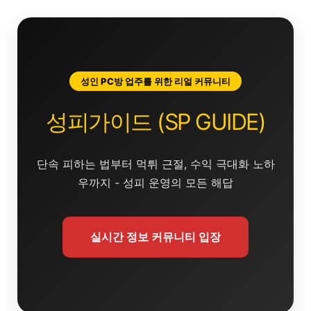
콘
텐
츠
로
건
성인 PC방 업주를 위한 리얼 커뮤니티
너
뛰
성피가이드 (SP GUIDE)
기
단속 피하는 법부터 먹튀 근절, 수익 극대화 노하
우까지 - 성피 운영의 모든 해답
실시간 정보 커뮤니티 입장