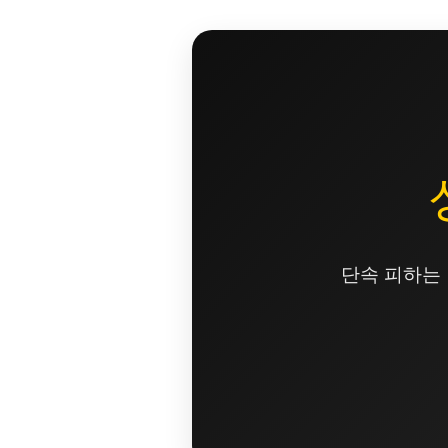
콘
텐
츠
로
건
너
뛰
기
단속 피하는 