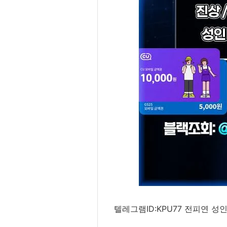
텔레그램ID:KPU77 전피연 성