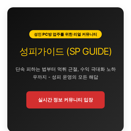
콘
텐
츠
로
건
성인 PC방 업주를 위한 리얼 커뮤니티
너
뛰
성피가이드 (SP GUIDE)
기
단속 피하는 법부터 먹튀 근절, 수익 극대화 노하
우까지 - 성피 운영의 모든 해답
실시간 정보 커뮤니티 입장