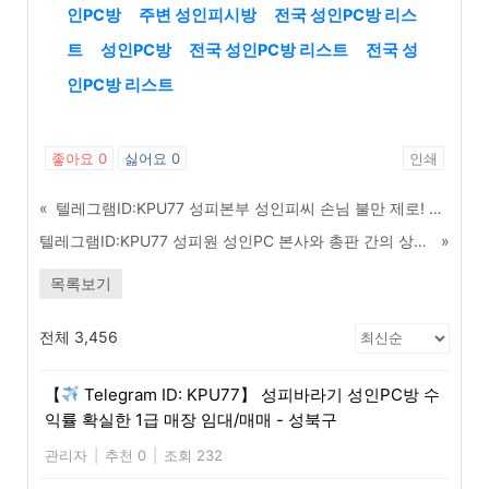
인PC방
주변 성인피시방
전국 성인PC방 리스
트
성인PC방
전국 성인PC방 리스트
전국 성
인PC방 리스트
좋아요
0
싫어요
0
인쇄
«
텔레그램ID:KPU77 성피본부 성인피씨 손님 불만 제로! 친절 서비스 교육 매뉴얼 - 상주
텔레그램ID:KPU77 성피원 성인PC 본사와 총판 간의 상생 및 윈윈 전략 - 대전
»
목록보기
전체 3,456
【
Telegram ID: KPU77】 성피바라기 성인PC방 수
익률 확실한 1급 매장 임대/매매 - 성북구
관리자
|
추천 0
|
조회 232