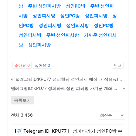
방
주변 성인피시방
성인PC방
주변 성인피
시방
성인피시방
성인PC방
성인피시방
성
인PC방
성인피시방
성인피시방
성인PC방
성인피시방
주변 성인피시방
가까운 성인피시
방
성인피시방
좋아요
0
싫어요
0
인쇄
«
텔레그램ID:KPU77 성피형님 성인피시 매장 내 식음료(부가수익) 마진율 높이기 - 춘천
텔레그램ID:KPU77 성피파크 성인 피씨방 사기꾼 계좌 및 연락처 실시간 조회 - 평택
»
목록보기
전체 3,456
【
Telegram ID: KPU77】 성피바라기 성인PC방 수