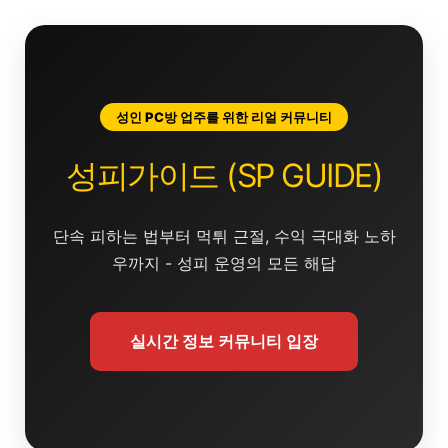
콘
텐
츠
로
건
성인 PC방 업주를 위한 리얼 커뮤니티
너
뛰
성피가이드 (SP GUIDE)
기
단속 피하는 법부터 먹튀 근절, 수익 극대화 노하
우까지 - 성피 운영의 모든 해답
실시간 정보 커뮤니티 입장