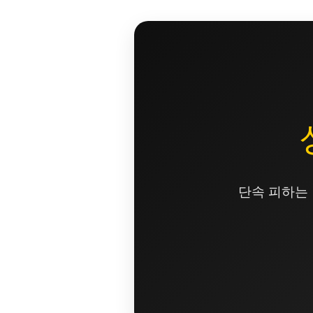
콘
텐
츠
로
건
너
뛰
기
단속 피하는 