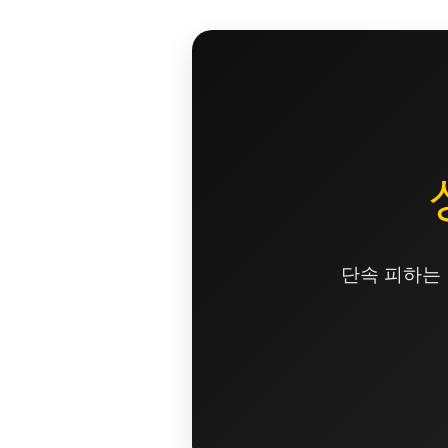
콘
텐
츠
로
건
너
뛰
기
단속 피하는 