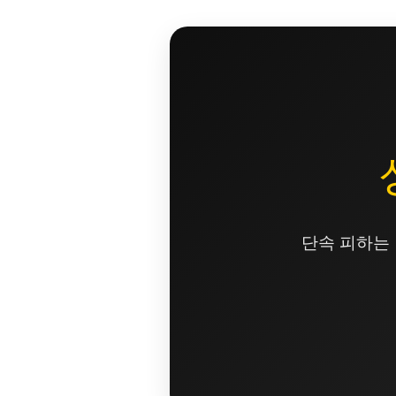
콘
텐
츠
로
건
너
뛰
기
단속 피하는 