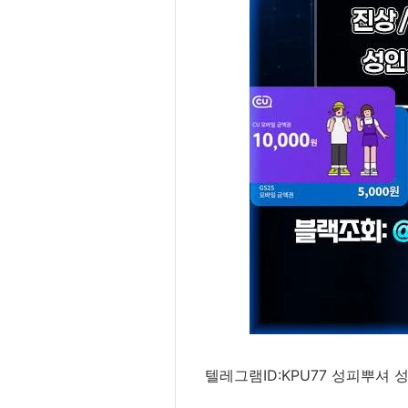
텔레그램ID:KPU77 성피뿌셔 