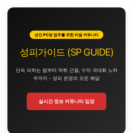
콘
텐
츠
로
건
성인 PC방 업주를 위한 리얼 커뮤니티
너
뛰
성피가이드 (SP GUIDE)
기
단속 피하는 법부터 먹튀 근절, 수익 극대화 노하
우까지 - 성피 운영의 모든 해답
실시간 정보 커뮤니티 입장