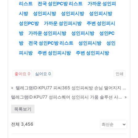
리스트
전국 성인PC방 리스트
가까운 성인피
시방
성인피시방
성인피시방
성인피시방
성인PC방
가까운 성인피시방
주변 성인피시
방
가까운 성인피시방
성인피시방
성인PC
방
전국 성인PC방 리스트
성인피시방
성인
피시방
주변 성인피시방
주변 성인피시방
좋아요
0
싫어요
0
인쇄
«
텔레그램ID:KPU77 피씨365 성인피씨방 손님 떨어지지 않는 이벤트 및 포인트 관리법 - 나주
텔레그램ID:KPU77 성피스퀘어 성인피시 가품 솔루션 사기 수법 및 예방 가이드 - 동대문구
»
목록보기
전체 3,456